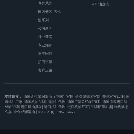
养护系列
ATF油查询
国内分装-汽机
油系列
公司新闻
行业新闻
专业知识
车主问答
招商资讯
客户反馈
友情链接：
德国金引擎润滑油（中国）官网|
金引擎德国官网|
奔驰官方认证|
德
国机油厂家|
德国机油品牌|
润滑油代理|
德国厂家OEM代加工|
德国原装进口润
滑油品牌|
进口机油批发|
进口机油代理|
进口机油厂家|
品牌招商加盟|
烧机油怎
么办|
全合成润滑油
|
友链申请QQ：2957864477