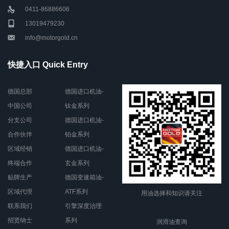
0411-86886606
13019479230
info@motorgold.cn
快捷入口 Quick Entry
德国总部
德国进口机油-
中国公司
钛金系列
分支公司
德国进口机油-
合作伙伴
铂金系列
区域经销
德国进口机油-
终端合作
玄金系列
贴牌生产
德国变速箱油-
区域代理
ATF系列
用油选择和知识请关注
联系我们
引擎深度治理
招贤纳士
系列
润滑油查询