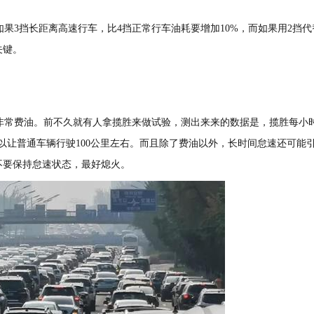
3挡长距离高速行车，比4挡正常行车油耗要增加10%，而如果用2挡代
关键。
常费油。前不久就有人拿揽胜来做试验，测出来来的数据是，揽胜每小
可以让普通车辆行驶100公里左右。而且除了费油以外，长时间怠速还可能
不要保持怠速状态，最好熄火。