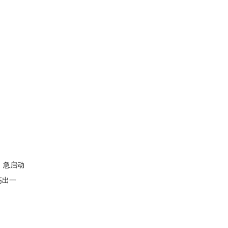
，急启动
高出一