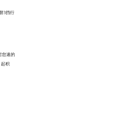
替3挡行
时怠速的
引起积