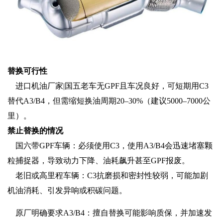
替换可行性
进口机油厂家|国五老车无GPF且车况良好‌，可短期用C3
替代A3/B4，但需‌缩短换油周期20–30%‌（建议5000–7000公
里）‌‌。
禁止替换的情况
国六带GPF车辆‌：‌必须使用C3‌，使用A3/B4会迅速堵塞颗
粒捕捉器，导致动力下降、油耗飙升甚至GPF报废‌‌。
‌ 老旧或高里程车辆‌：C3抗磨损和密封性较弱，可能加剧
机油消耗、引发异响或积碳问题‌‌。
‌ 原厂明确要求A3/B4‌：擅自替换可能影响质保，并加速发