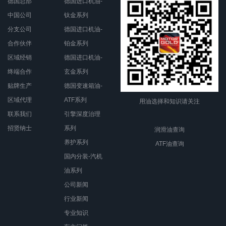
德国总部
德国进口机油-
中国公司
钛金系列
分支公司
德国进口机油-
合作伙伴
铂金系列
区域经销
德国进口机油-
终端合作
玄金系列
贴牌生产
德国变速箱油-
区域代理
ATF系列
用油选择和知识请关注
联系我们
引擎深度治理
招贤纳士
系列
润滑油查询
养护系列
ATF油查询
国内分装-汽机
油系列
公司新闻
行业新闻
专业知识