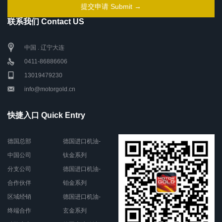
联系我们 Contact US
中国 . 辽宁大连
0411-86886606
13019479230
info@motorgold.cn
快捷入口 Quick Entry
德国总部
德国进口机油-
中国公司
钛金系列
分支公司
德国进口机油-
合作伙伴
铂金系列
区域经销
德国进口机油-
终端合作
玄金系列