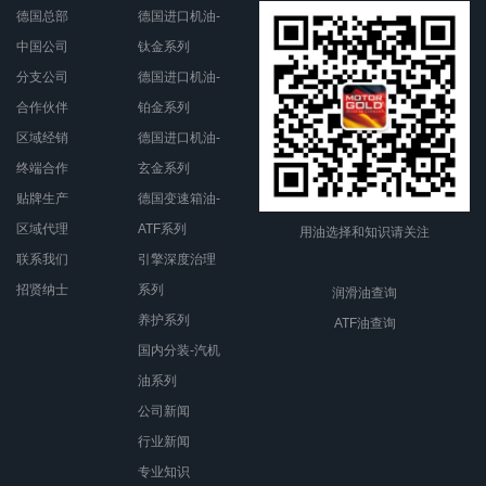
德国总部
德国进口机油-
中国公司
钛金系列
分支公司
德国进口机油-
合作伙伴
铂金系列
区域经销
德国进口机油-
终端合作
玄金系列
贴牌生产
德国变速箱油-
区域代理
ATF系列
用油选择和知识请关注
联系我们
引擎深度治理
招贤纳士
系列
润滑油查询
养护系列
ATF油查询
国内分装-汽机
油系列
公司新闻
行业新闻
专业知识