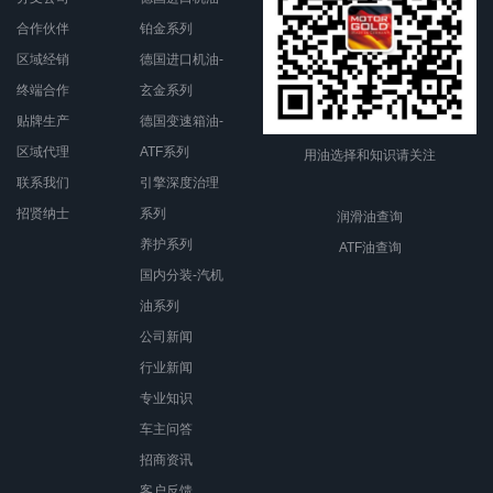
合作伙伴
铂金系列
区域经销
德国进口机油-
终端合作
玄金系列
贴牌生产
德国变速箱油-
区域代理
ATF系列
用油选择和知识请关注
联系我们
引擎深度治理
招贤纳士
系列
润滑油查询
养护系列
ATF油查询
国内分装-汽机
油系列
公司新闻
行业新闻
专业知识
车主问答
招商资讯
客户反馈